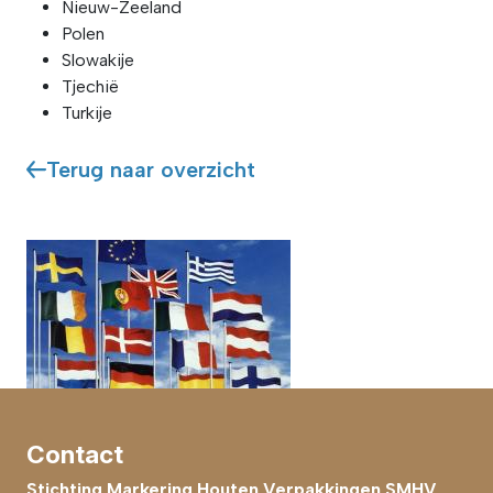
Nieuw-Zeeland
Polen
Slowakije
Tjechië
Turkije
Terug naar overzicht
Contact
Stichting Markering Houten Verpakkingen SMHV