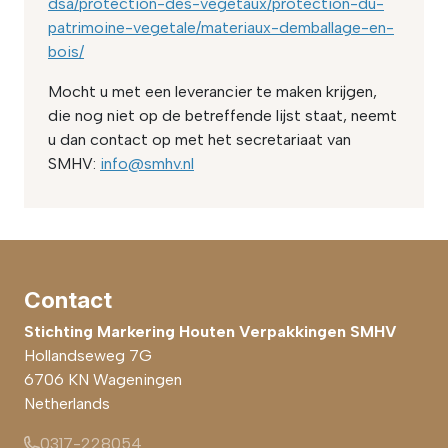
dsa/protection-des-vegetaux/protection-du-
patrimoine-vegetale/materiaux-demballage-en-
bois/
Mocht u met een leverancier te maken krijgen,
die nog niet op de betreffende lijst staat, neemt
u dan contact op met het secretariaat van
SMHV:
info@smhv.nl
Contact
Stichting Markering Houten Verpakkingen SMHV
Hollandseweg 7G
6706 KN
Wageningen
Netherlands
0317-228054