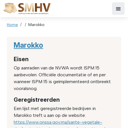
Skip to main content
Breadcrumb
Home
Marokko
Marokko
Eisen
Op aanraden van de NVWA wordt ISPM 15
aanbevolen. Officiële documentatie of en per
wanneer ISPM 15 is geïmplementeerd ontbreekt
vooralsnog.
Geregistreerden
Een lijst met geregistreerde bedrijven in
Marokko treft u aan op de website:
https://www.onssa.gov.ma/sante-vegetale-