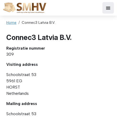
Skip to main content
Breadcrumb
Home
Connec3 Latvia B.V.
Connec3 Latvia B.V.
Registratie nummer
309
Visiting address
Schoolstraat 53
5961 EG
HORST
Netherlands
Mailing address
Schoolstraat 53